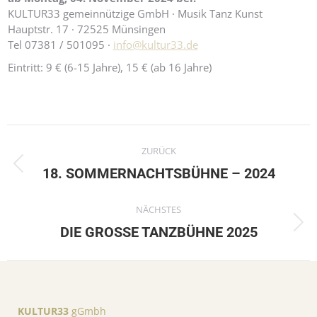
KULTUR33 gemeinnützige GmbH · Musik Tanz Kunst
Hauptstr. 17 · 72525 Münsingen
Tel 07381 / 501095 ·
info@kultur33.de
Eintritt: 9 € (6-15 Jahre), 15 € (ab 16 Jahre)
Kommentarnavigation
ZURÜCK
Vorheriger
18. SOMMERNACHTSBÜHNE – 2024
Beitrag:
NÄCHSTES
Nächster
DIE GROSSE TANZBÜHNE 2025
Beitrag:
KULTUR33
gGmbh