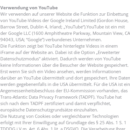
Verwendung von YouTube
Wir verwenden auf unserer Website die Funktion zur Einbettung
von YouTube-Videos der Google Ireland Limited (Gordon House,
Barrow Street, Dublin 4, Irland; „YouTube“).YouTube ist ein mit
der Google LLC (1600 Amphitheatre Parkway, Mountain View, CA
94043, USA; “Google”) verbundenes Unternehmen.
Die Funktion zeigt bei YouTube hinterlegte Videos in einem
iFrame auf der Website an. Dabei ist die Option „Erweiterter
Datenschutzmodus“ aktiviert. Dadurch werden von YouTube
keine Informationen über die Besucher der Website gespeichert.
Erst wenn Sie sich ein Video ansehen, werden Informationen
darüber an YouTube übermittelt und dort gespeichert. Ihre Date
werden gegebenenfalls in die USA übermittelt. Für die USA ist ein
Angemessenheitsbeschluss der EU-Kommission vorhanden, das
Trans-Atlantic Data Privacy Framework (TADPF). YouTube hat
sich nach dem TADPF zertifiziert und damit verpflichtet,
europäische Datenschutzgrundsätze einzuhalten.
Die Nutzung von Cookies oder vergleichbarer Technologien
erfolgt mit Ihrer Einwilligung auf Grundlage des § 25 Abs. 1 S. 1
TDDDG i.V.m. Art. 6 Abs. 1 lit. a DSGVO. Die Verarbeitung Ihrer