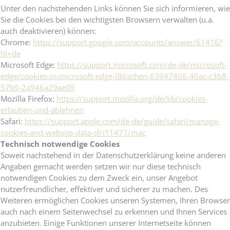
Unter den nachstehenden Links können Sie sich informieren, wie
Sie die Cookies bei den wichtigsten Browsern verwalten (u.a.
auch deaktivieren) können:
Chrome:
https://support.google.com/accounts/answer/61416?
hl=de
Microsoft Edge:
https://support.microsoft.com/de-de/microsoft-
edge/cookies-in-microsoft-edge-lB6schen-63947406-40ac-c3b8-
57b9-2a946a29ae09
Mozilla Firefox:
https://support.mozilla.org/de/kb/cookies-
erlauben-und-ablehnen
Safari:
https://support.apple.com/de-de/guide/safari/manage-
cookies-and-website-data-sfri11471/mac
Technisch notwendige Cookies
Soweit nachstehend in der Datenschutzerklärung keine anderen
Angaben gemacht werden setzen wir nur diese technisch
notwendigen Cookies zu dem Zweck ein, unser Angebot
nutzerfreundlicher, effektiver und sicherer zu machen. Des
Weiteren ermöglichen Cookies unseren Systemen, Ihren Browser
auch nach einem Seitenwechsel zu erkennen und Ihnen Services
anzubieten. Einige Funktionen unserer Internetseite können