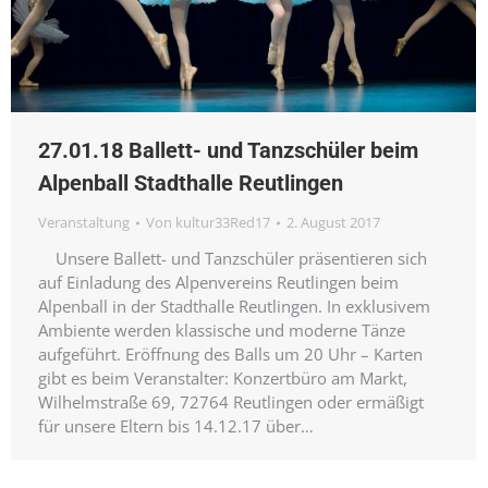
27.01.18 Ballett- und Tanzschüler beim
Alpenball Stadthalle Reutlingen
Veranstaltung
Von
kultur33Red17
2. August 2017
Unsere Ballett- und Tanzschüler präsentieren sich
auf Einladung des Alpenvereins Reutlingen beim
Alpenball in der Stadthalle Reutlingen. In exklusivem
Ambiente werden klassische und moderne Tänze
aufgeführt. Eröffnung des Balls um 20 Uhr – Karten
gibt es beim Veranstalter: Konzertbüro am Markt,
Wilhelmstraße 69, 72764 Reutlingen oder ermäßigt
für unsere Eltern bis 14.12.17 über…