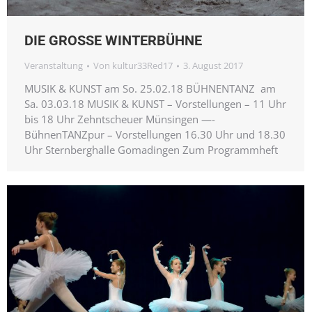
DIE GROSSE WINTERBÜHNE
Veranstaltung
Von
kultur33Red17
3. August 2017
MUSIK & KUNST am So. 25.02.18 BÜHNENTANZ am
Sa. 03.03.18 MUSIK & KUNST – Vorstellungen – 11 Uhr
bis 18 Uhr Zehntscheuer Münsingen —-
BühnenTANZpur – Vorstellungen 16.30 Uhr und 18.30
Uhr Sternberghalle Gomadingen Zum Programmheft